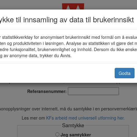
kke til innsamling av data til brukerinnsikt
 statistikkverktøy for anonymisert brukerinnsikt med formål om å evalu
ritidskassa - Søknad om stipend (3
eten og produktiviteten i løsningen. Analyse av statistikken vil gjøre det m
edre funksjonalitet, brukervennlighet og innhold. Dersom du ikke ønsker
g av anonyme data, trykker du Avvis.
Ås kommune
Godta
dette skjemaet uten å sende det inn, kan du fortsette der du slapp ved å s
Referansenummer:
sonopplysninger over internett, må du samtykke i en personvernerklær
Les mer om
KFs arbeid med universell utforming her.
Samtykke
Jeg samtykker