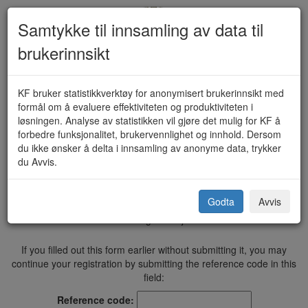
Samtykke til innsamling av data til
brukerinnsikt
Fullmakt - Helse- og
KF bruker statistikkverktøy for anonymisert brukerinnsikt med
formål om å evaluere effektiviteten og produktiviteten i
omsorgstjenester (1505)
løsningen. Analyse av statistikken vil gjøre det mulig for KF å
forbedre funksjonalitet, brukervennlighet og innhold. Dersom
du ikke ønsker å delta i innsamling av anonyme data, trykker
du Avvis.
Kristiansund kommune
Godta
Avvis
Vi anbefaler Google Chrome, Mozilla Firefox eller Safari ved bruk
av våre digitale skjema.
If you filled out this form earlier without submitting it, you may
continue your registration by submitting the reference code in this
field:
Reference code: