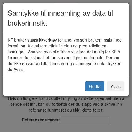
Samtykke til innsamling av data til
brukerinnsikt
Etikkrådet for helse og mestring -
KF bruker statistikkverktøy for anonymisert brukerinnsikt med
formål om å evaluere effektiviteten og produktiviteten i
Henvendelse (3218)
løsningen. Analyse av statistikken vil gjøre det mulig for KF å
forbedre funksjonalitet, brukervennlighet og innhold. Dersom
du ikke ønsker å delta i innsamling av anonyme data, trykker
du Avvis.
Ås kommune
Vennligst ikke oppgi sensitive personopplysninger i utfyllingen.
Godta
Avvis
Hvis du tidligere har avsluttet utfylling av dette skjemaet uten å
sende det inn, kan du fortsette der du slapp ved å skrive inn
referansenummeret du fikk i dette feltet:
Referansenummer: