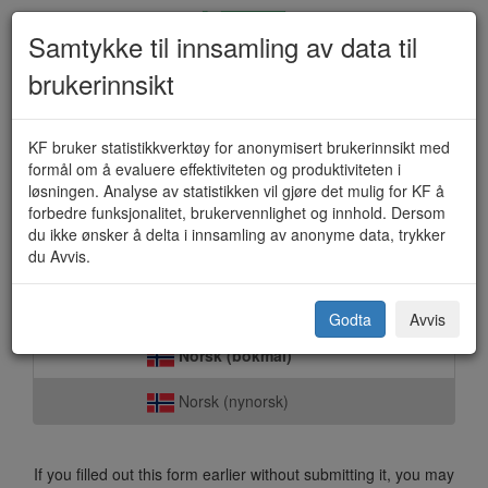
Samtykke til innsamling av data til
brukerinnsikt
Miljøtips (KF-254)
KF bruker statistikkverktøy for anonymisert brukerinnsikt med
formål om å evaluere effektiviteten og produktiviteten i
løsningen. Analyse av statistikken vil gjøre det mulig for KF å
forbedre funksjonalitet, brukervennlighet og innhold. Dersom
Surnadal kommune
du ikke ønsker å delta i innsamling av anonyme data, trykker
du Avvis.
Select language:
Godta
Avvis
Norsk (bokmål)
Norsk (nynorsk)
If you filled out this form earlier without submitting it, you may