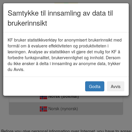
Samtykke til innsamling av data til
brukerinnsikt
Kartbestilling (KF-275)
KF bruker statistikkverktøy for anonymisert brukerinnsikt med
formål om å evaluere effektiviteten og produktiviteten i
løsningen. Analyse av statistikken vil gjøre det mulig for KF å
forbedre funksjonalitet, brukervennlighet og innhold. Dersom
Leirfjord kommune
du ikke ønsker å delta i innsamling av anonyme data, trykker
du Avvis.
Select language:
Godta
Avvis
Norsk (bokmål)
Norsk (nynorsk)
Before you give personal information over Internet, you have to agree