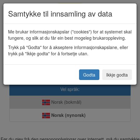
Samtykke til innsamling av data
Me brukar informasjonskapslar ("cookies") for at systemet skal
fungere, og slik at du får ein best mogeleg brukaroppleving.
Idrettsstipend (KF-284)
Trykk på "Godta" for å akseptere informasjonskapslane, eller
trykk på "Ikkje godta" for å fortsetje utan.
Tokke kommune
Godta
Ikkje godta
Vel språk:
Norsk (bokmål)
Norsk (nynorsk)
Før du gjev frå deg personopplysingar over internett, må du samtykkje