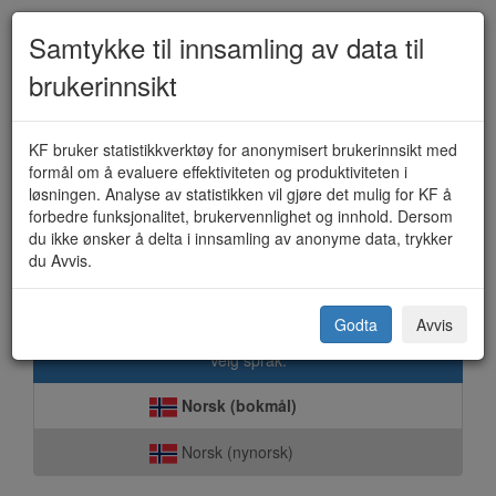
Samtykke til innsamling av data til
brukerinnsikt
Lån/leie av gymnastikksal og
KF bruker statistikkverktøy for anonymisert brukerinnsikt med
formål om å evaluere effektiviteten og produktiviteten i
skolelokaler (KF-291)
løsningen. Analyse av statistikken vil gjøre det mulig for KF å
forbedre funksjonalitet, brukervennlighet og innhold. Dersom
du ikke ønsker å delta i innsamling av anonyme data, trykker
du Avvis.
Vardø kommune
Godta
Avvis
Velg språk:
Norsk (bokmål)
Norsk (nynorsk)