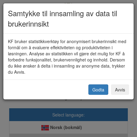
Samtykke til innsamling av data til
brukerinnsikt
Serverings- og/eller
KF bruker statistikkverktøy for anonymisert brukerinnsikt med
formål om å evaluere effektiviteten og produktiviteten i
skjenkebevilling (KF-301)
løsningen. Analyse av statistikken vil gjøre det mulig for KF å
forbedre funksjonalitet, brukervennlighet og innhold. Dersom
du ikke ønsker å delta i innsamling av anonyme data, trykker
du Avvis.
Kristiansund kommune
Godta
Avvis
Vi anbefaler Google Chrome, Mozilla Firefox eller Safari ved bruk
av våre digitale skjema.
Select language:
Norsk (bokmål)