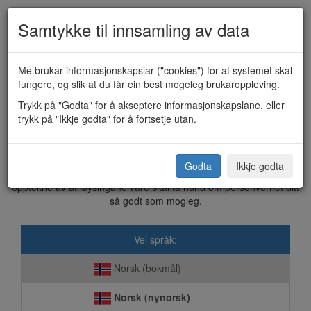
Samtykke til innsamling av data
Me brukar informasjonskapslar ("cookies") for at systemet skal
fungere, og slik at du får ein best mogeleg brukaroppleving.
Høyringsuttale
Trykk på "Godta" for å akseptere informasjonskapslane, eller
trykk på "Ikkje godta" for å fortsetje utan.
Kvinnherad kommune
Godta
Ikkje godta
Dette skjemaet blir sendt elektronisk direkte til kommunen. Vi er
opptekne av at løysingane våre skal ta hand om personvernet ditt
så godt som mogleg.
Vel språk:
Norsk (bokmål)
Norsk (nynorsk)