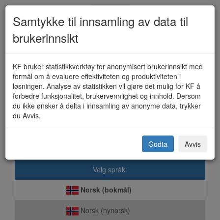
Samtykke til innsamling av data til
brukerinnsikt
Høringsuttalelse (KF-118)
KF bruker statistikkverktøy for anonymisert brukerinnsikt med
formål om å evaluere effektiviteten og produktiviteten i
løsningen. Analyse av statistikken vil gjøre det mulig for KF å
forbedre funksjonalitet, brukervennlighet og innhold. Dersom
Lyngen kommune
du ikke ønsker å delta i innsamling av anonyme data, trykker
du Avvis.
Dette skjemaet sendes elektronisk direkte til kommunen. Vi er
opptatt av at våre løsninger skal ivareta ditt personvern på best
mulig måte.
Godta
Avvis
Velg språk:
Norsk (bokmål)
Norsk (nynorsk)