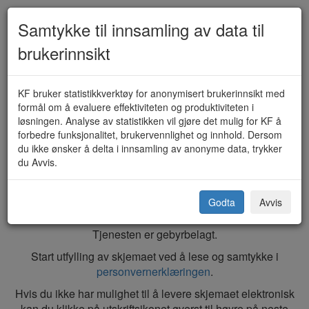
Samtykke til innsamling av data til
brukerinnsikt
Utslipp av sanitært og
KF bruker statistikkverktøy for anonymisert brukerinnsikt med
formål om å evaluere effektiviteten og produktiviteten i
kommunalt avløpsvann fra hus
løsningen. Analyse av statistikken vil gjøre det mulig for KF å
forbedre funksjonalitet, brukervennlighet og innhold. Dersom
og hytter - søknad om (TK-202)
du ikke ønsker å delta i innsamling av anonyme data, trykker
du Avvis.
Trondheim kommune
Godta
Avvis
Tjenesten er gebyrbelagt.
Start utfylling av
skjema
et ved å lese og samtykke
i
personvernerklæringen
.
Hvis du ikke har mulighet til å levere
skjema
et elektronisk
kan du klikke på utskriftsikonet øverst til høyre på neste