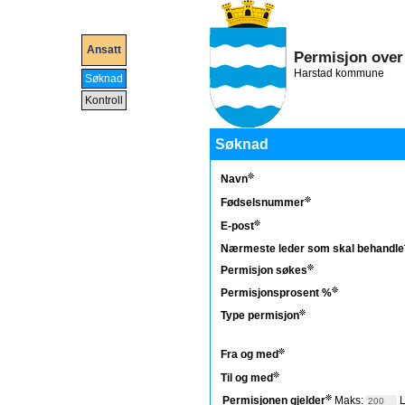
Ansatt
Permisjon ove
Harstad kommune
Søknad
Kontroll
Søknad
Navn
Fødselsnummer
E-post
Nærmeste leder som skal behandle
Permisjon søkes
Permisjonsprosent %
Type permisjon
Fra og med
Til og med
Permisjonen gjelder
Maks:
L