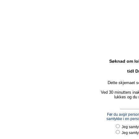
Søknad om lok
tidl
Dette skjemaet s
Ved 30 minutters inak
lukkes og du m
Før du avgir perso
samtykke i en pers
Jeg samty
Jeg samtykk